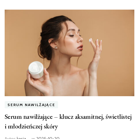
SERUM NAWILŻAJĄCE
Serum nawilżające – klucz aksamitnej, świetlistej
i młodzieńczej skóry
Autor:
kasia
w
2025-10-20