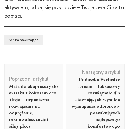
aktywnym, oddaj się przyrodzie – Twoja cera Ci za to
odpłaci.
Serum nawilżające
Nawigacja
Następny artykuł
wpisu
Poprzedni artykuł
Poduszka Exclusive
Mata do akupresury do
Dream – luksusowy
masażu z kokosem eco
rozwiązanie dla
4fizjo – organiczne
stawiających wysokie
rozwiązanie na
wymagania odbiorców
odprężenie,
poszukujących
rekonwalescencję i
najlepszego
silny plecy
komfortowego