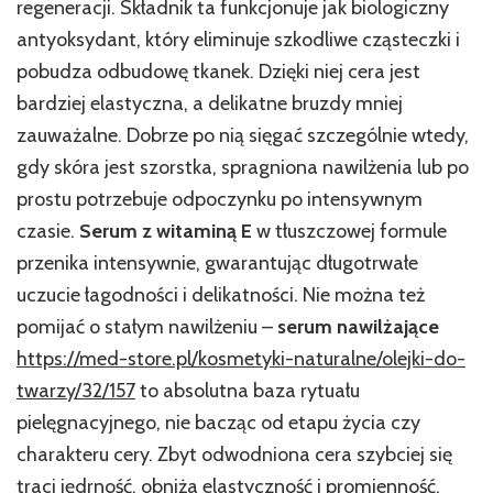
regeneracji. Składnik ta funkcjonuje jak biologiczny
antyoksydant, który eliminuje szkodliwe cząsteczki i
pobudza odbudowę tkanek. Dzięki niej cera jest
bardziej elastyczna, a delikatne bruzdy mniej
zauważalne. Dobrze po nią sięgać szczególnie wtedy,
gdy skóra jest szorstka, spragniona nawilżenia lub po
prostu potrzebuje odpoczynku po intensywnym
czasie.
Serum z witaminą E
w tłuszczowej formule
przenika intensywnie, gwarantując długotrwałe
uczucie łagodności i delikatności. Nie można też
pomijać o stałym nawilżeniu –
serum nawilżające
https://med-store.pl/kosmetyki-naturalne/olejki-do-
twarzy/32/157
to absolutna baza rytuału
pielęgnacyjnego, nie bacząc od etapu życia czy
charakteru cery. Zbyt odwodniona cera szybciej się
traci jędrność, obniża elastyczność i promienność.