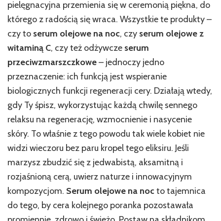
pielęgnacyjna przemienia się w ceremonią piękna, do
którego z radością się wraca. Wszystkie te produkty –
czy to
serum olejowe na noc
, czy
serum olejowe z
witaminą C
, czy też odżywcze
serum
przeciwzmarszczkowe
– jednoczy jedno
przeznaczenie: ich funkcją jest wspieranie
biologicznych funkcji regeneracji cery. Działają wtedy,
gdy Ty śpisz, wykorzystując każdą chwilę sennego
relaksu na regenerację, wzmocnienie i nasycenie
skóry. To właśnie z tego powodu tak wiele kobiet nie
widzi wieczoru bez paru kropel tego eliksiru. Jeśli
marzysz zbudzić się z jedwabistą, aksamitną i
rozjaśnioną cerą, uwierz naturze i innowacyjnym
kompozycjom.
Serum olejowe na noc
to tajemnica
do tego, by cera kolejnego poranka pozostawała
promiennie, zdrowo i świeżo. Postaw na składnikom