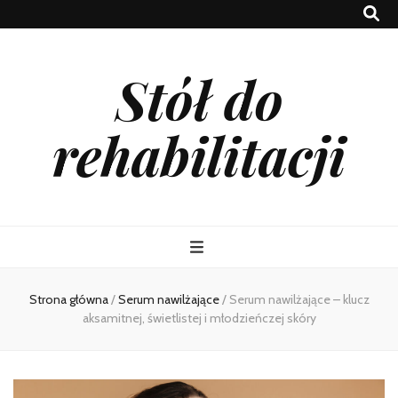
Stół do
rehabilitacji
Strona główna
/
Serum nawilżające
/
Serum nawilżające – klucz
aksamitnej, świetlistej i młodzieńczej skóry