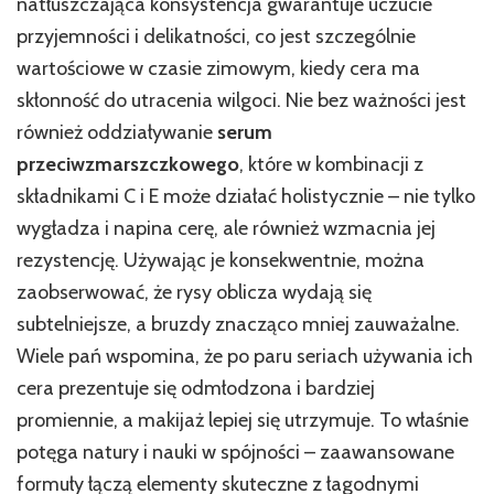
natłuszczająca konsystencja gwarantuje uczucie
przyjemności i delikatności, co jest szczególnie
wartościowe w czasie zimowym, kiedy cera ma
skłonność do utracenia wilgoci. Nie bez ważności jest
również oddziaływanie
serum
przeciwzmarszczkowego
, które w kombinacji z
składnikami C i E może działać holistycznie – nie tylko
wygładza i napina cerę, ale również wzmacnia jej
rezystencję. Używając je konsekwentnie, można
zaobserwować, że rysy oblicza wydają się
subtelniejsze, a bruzdy znacząco mniej zauważalne.
Wiele pań wspomina, że po paru seriach używania ich
cera prezentuje się odmłodzona i bardziej
promiennie, a makijaż lepiej się utrzymuje. To właśnie
potęga natury i nauki w spójności – zaawansowane
formuły łączą elementy skuteczne z łagodnymi