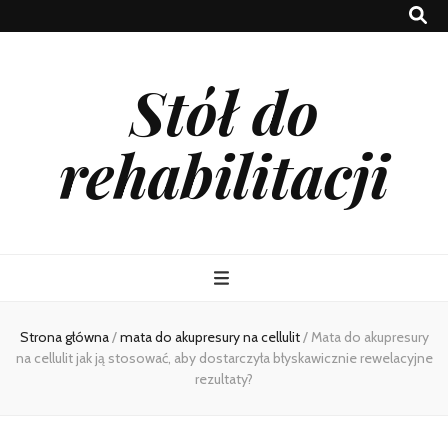
Stół do
rehabilitacji
Strona główna
/
mata do akupresury na cellulit
/
Mata do akupresury
na cellulit jak ją stosować, aby dostarczyła błyskawicznie rewelacyjne
rezultaty?