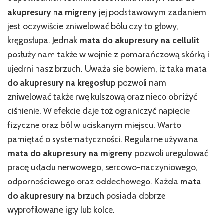
akupresury na migreny
jej podstawowym zadaniem
jest oczywiście zniwelować bólu czy to głowy,
kręgosłupa. Jednak
mata do akupresury na cellulit
posłuży nam także w wojnie z pomarańczową skórką i
ujędrni nasz brzuch. Uważa się bowiem, iż taka
mata
do akupresury na kręgosłup
pozwoli nam
zniwelować także rwę kulszową oraz nieco obniżyć
ciśnienie. W efekcie daje toż ograniczyć napięcie
fizyczne oraz ból w uciskanym miejscu. Warto
pamiętać o systematyczności. Regularne używana
mata do akupresury na migreny
pozwoli uregulować
pracę układu nerwowego, sercowo-naczyniowego,
odpornościowego oraz oddechowego. Każda
mata
do akupresury na brzuch
posiada dobrze
wyprofilowane igły lub kolce.