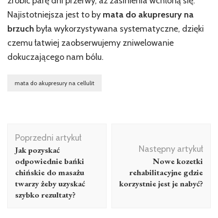
zrobić parę dni przerwy, aż zasinienia wchłoną się.
Najistotniejsza jest to by
mata do akupresury na
brzuch
była wykorzystywana systematyczne, dzięki
czemu łatwiej zaobserwujemy zniwelowanie
dokuczającego nam bólu.
mata do akupresury na cellulit
Nawigacja
Poprzedni artykuł
wpisu
Następny artykuł
Jak pozyskać
odpowiednie bańki
Nowe kozetki
chińskie do masażu
rehabilitacyjne gdzie
twarzy żeby uzyskać
korzystnie jest je nabyć?
szybko rezultaty?