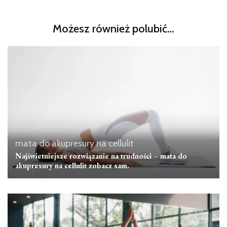
Możesz również polubić…
mata do akupresury na cellulit
Najświetniejsze rozwiązanie na trudności – mata do
akupresury na cellulit zobacz sam.