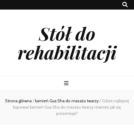
Stół do
rehabilitacji
Strona główna
/
kamień Gua Sha do masażu twarzy
/
Gdzie najlepiej
kupować kamień Gua Sha do masażu twarzy również jak się
prezentuje?