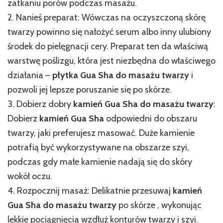
zatkaniu porów podczas masażu.
2. Nanieś preparat: Wówczas na oczyszczoną skórę
twarzy powinno się nałożyć serum albo inny ulubiony
środek do pielęgnacji cery. Preparat ten da właściwą
warstwę poślizgu, która jest niezbędna do właściwego
działania –
płytka Gua Sha do masażu twarzy
i
pozwoli jej lepsze poruszanie się po skórze.
3. Dobierz dobry
kamień Gua Sha do masażu twarzy
:
Dobierz
kamień Gua Sha
odpowiedni do obszaru
twarzy, jaki preferujesz masować. Duże kamienie
potrafią być wykorzystywane na obszarze szyi,
podczas gdy małe kamienie nadają się do skóry
wokół oczu.
4. Rozpocznij masaż: Delikatnie przesuwaj
kamień
Gua Sha do masażu twarzy
po skórze , wykonując
lekkie pociągnięcia wzdłuż konturów twarzy i szyi.