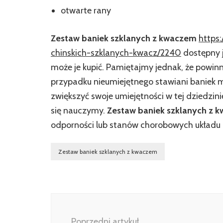
otwarte rany
Zestaw baniek szklanych z kwaczem
https
chinskich-szklanych-kwacz/2240
dostępny j
może je kupić. Pamiętajmy jednak, że powinn
przypadku nieumiejętnego stawiani baniek mo
zwiększyć swoje umiejętności w tej dziedzin
się nauczymy.
Zestaw baniek szklanych z 
odporności lub stanów chorobowych układu 
Zestaw baniek szklanych z kwaczem
Nawigacja
wpisu
Poprzedni artykuł