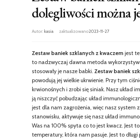
dolegliwości można j
Autor:
kasia
zaktualizowano
2023-11-27
Zestaw baniek szklanych z kwaczem
jest t
to nadzwyczaj dawna metoda wykorzystywana
stosowały je nasze babki.
Zestaw baniek sz
powodują jej wielkie ukrwienie. Przy tym ciś
krwionośnych i zrobi się siniak. Nasz układ i
ją niszczyć pobudzając układ immunologiczny
jest dla nam zagrożenia, więc nasz system z
stanowisku, aktywuje się nasz układ immuno
Was na 100% spyta co to jest kwacz. Jest to
temperatury, która nam pasuje. Jest to dług