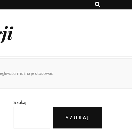
ji
legliwości można je stosować.
Szukaj
SZUKAJ