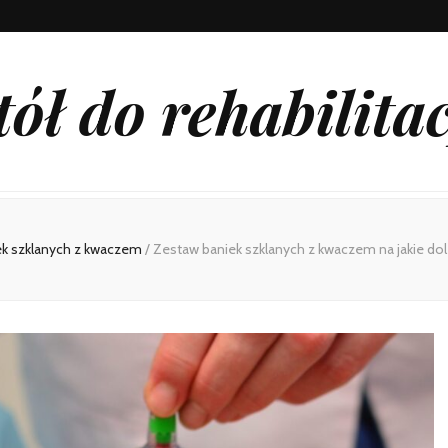
tół do rehabilitac
ek szklanych z kwaczem
/
Zestaw baniek szklanych z kwaczem na jakie do