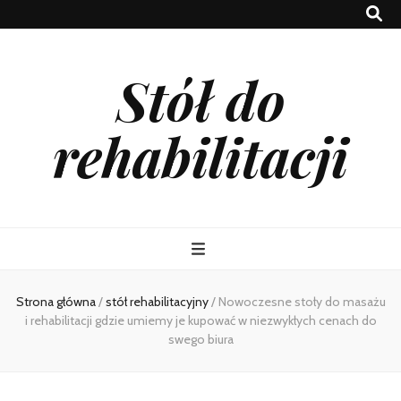
Stół do
rehabilitacji
Strona główna
/
stół rehabilitacyjny
/
Nowoczesne stoły do masażu
i rehabilitacji gdzie umiemy je kupować w niezwykłych cenach do
swego biura