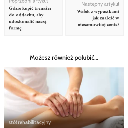
Poprzedni artykuł
wpisu
Następny artykuł
Gdzie kupić trenażer
Wałek z wypustkami
do oddechu, aby
jak znaleźć w
udoskonalić naszą
niesamowitej cenie?
formę.
Możesz również polubić…
stół rehabilitacyjny